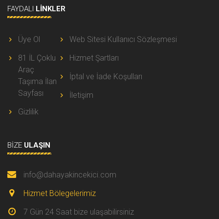
FAYDALI
LINKLER
Üye Ol
Web Sitesi Kullanıcı Sözleşmesi
81 İL Çoklu
Hizmet Şartları
Araç
İptal ve İade Koşulları
Taşıma İlan
Sayfası
İletişim
Gizlilik
BIZE
ULAŞIN
info@dahayakincekici.com
Hizmet Bölegelerimiz
7 Gün 24 Saat bize ulaşabilirsiniz