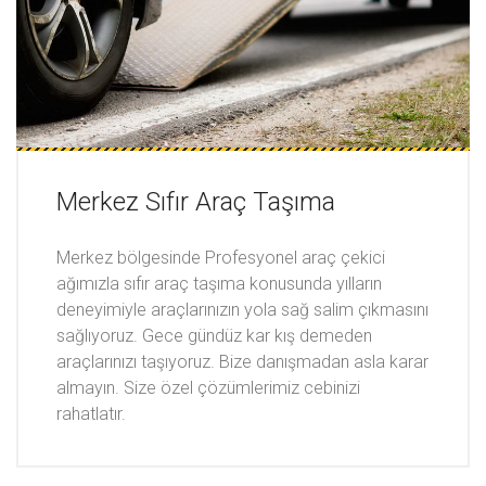
Merkez Sıfır Araç Taşıma
Merkez bölgesinde Profesyonel araç çekici
ağımızla sıfır araç taşıma konusunda yılların
deneyimiyle araçlarınızın yola sağ salim çıkmasını
sağlıyoruz. Gece gündüz kar kış demeden
araçlarınızı taşıyoruz. Bize danışmadan asla karar
almayın. Size özel çözümlerimiz cebinizi
rahatlatır.