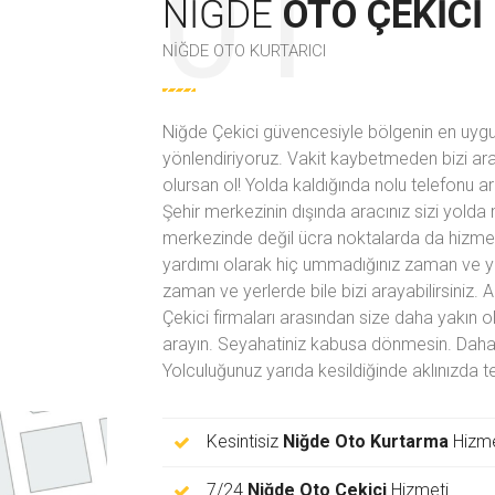
NIĞDE
OTO ÇEKICI
NIĞDE OTO KURTARICI
Niğde Çekici güvencesiyle bölgenin en uygun
yönlendiriyoruz. Vakit kaybetmeden bizi ara
olursan ol! Yolda kaldığında
nolu telefonu a
Şehir merkezinin dışında aracınız sizi yolda
merkezinde değil ücra noktalarda da hizmet 
yardımı olarak hiç ummadığınız zaman ve ye
zaman ve yerlerde bile bizi arayabilirsiniz. 
Çekici firmaları arasından size daha yakın o
arayın. Seyahatiniz kabusa dönmesin. Daha Y
Yolculuğunuz yarıda kesildiğinde aklınızda
Kesintisiz
Niğde Oto Kurtarma
Hizme
7/24
Niğde Oto Çekici
Hizmeti