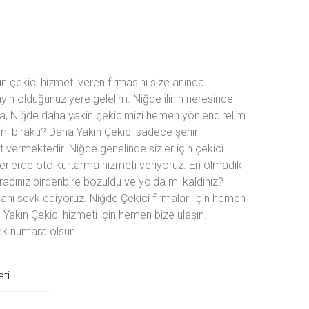
 çekici hizmeti veren firmasını size anında
yın olduğunuz yere gelelim. Niğde ilinin neresinde
ra, Niğde daha yakin çekicimizi hemen yönlendirelim.
 mı bıraktı? Daha Yakın Çekici sadece şehir
vermektedir. Niğde genelinde sizler için çekici
rlerde oto kurtarma hizmeti veriyoruz. En olmadık
Aracınız birdenbire bozuldu ve yolda mı kaldınız?
lanı sevk ediyoruz. Niğde Çekici firmaları için hemen
akın Çekici hizmeti için hemen bize ulaşın.
 tek numara olsun
.
ti