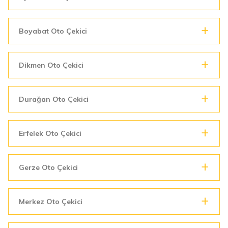
Boyabat Oto Çekici
Dikmen Oto Çekici
Durağan Oto Çekici
Erfelek Oto Çekici
Gerze Oto Çekici
Merkez Oto Çekici