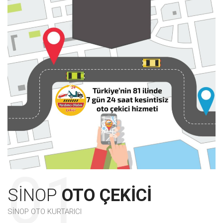
SINOP
OTO ÇEKICI
SINOP OTO KURTARICI