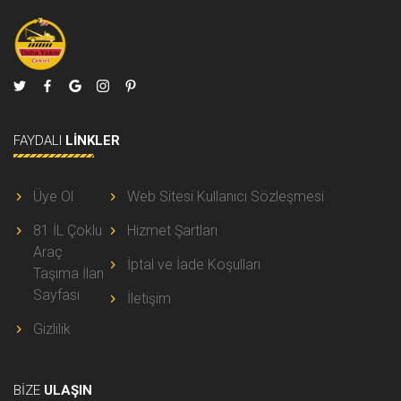
FAYDALI
LINKLER
Üye Ol
Web Sitesi Kullanıcı Sözleşmesi
81 İL Çoklu
Hizmet Şartları
Araç
İptal ve İade Koşulları
Taşıma İlan
Sayfası
İletişim
Gizlilik
BIZE
ULAŞIN